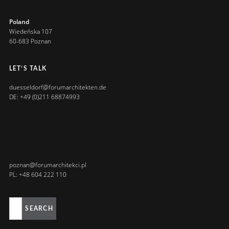
Poland
Wiedeńska 107
60-683 Poznan
LET’S TALK
duesseldorf@forumarchitekten.de
DE: +49 (0)211 68874993
poznan@forumarchitekci.pl
PL: +48 604 222 110
SEARCH