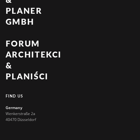
&
PLANER
GMBH
FORUM
ARCHITEKCI
&
PLANIŚCI
FIND US
Germany
Wenkerstraße 2a
40470 Düsseldorf