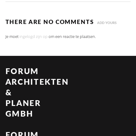
THERE ARE NO COMMENTS
ADD YOURS
Je moet
ingelogd zijn op
om een reactie te plaatsen.
FORUM
ARCHITEKTEN
&
PLANER
GMBH
FORUM