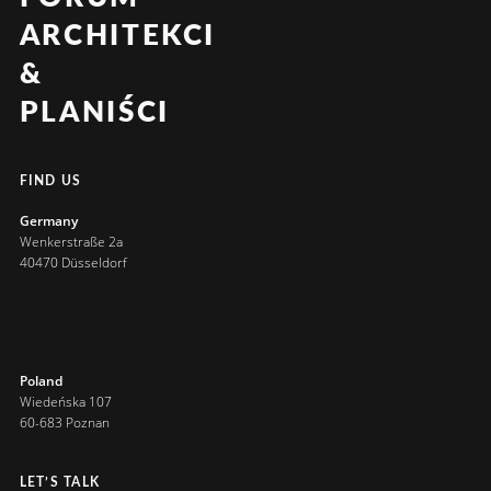
ARCHITEKCI
&
PLANIŚCI
FIND US
Germany
Wenkerstraße 2a
40470 Düsseldorf
Poland
Wiedeńska 107
60-683 Poznan
LET’S TALK