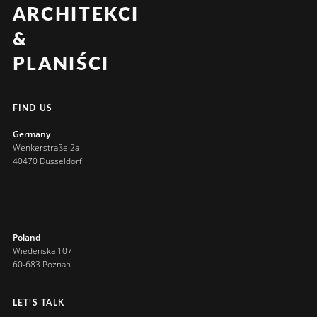
ARCHITEKCI
&
PLANIŚCI
FIND US
Germany
Wenkerstraße 2a
40470 Düsseldorf
Poland
Wiedeńska 107
60-683 Poznan
LET’S TALK