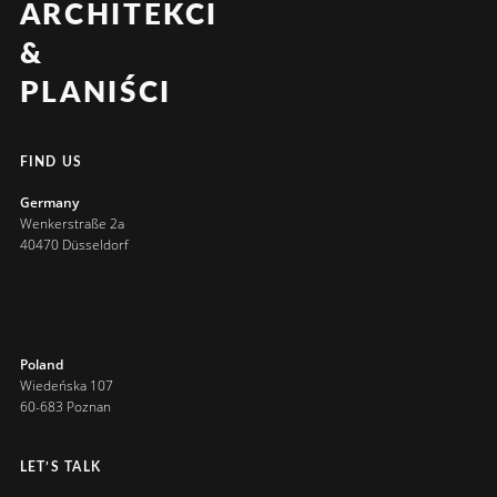
ARCHITEKCI
&
PLANIŚCI
FIND US
Germany
Wenkerstraße 2a
40470 Düsseldorf
Poland
Wiedeńska 107
60-683 Poznan
LET’S TALK