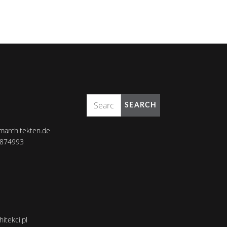
SEARCH
marchitekten.de
8874993
itekci.pl