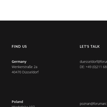
FIND US
LET’S TALK
Germany
duesseldorf@foru
Wenkerstraße 2a
DE: +49 (0)211 6
40470 Düsseldorf
Poland
poznan@forumarch
Wiedeńska 107