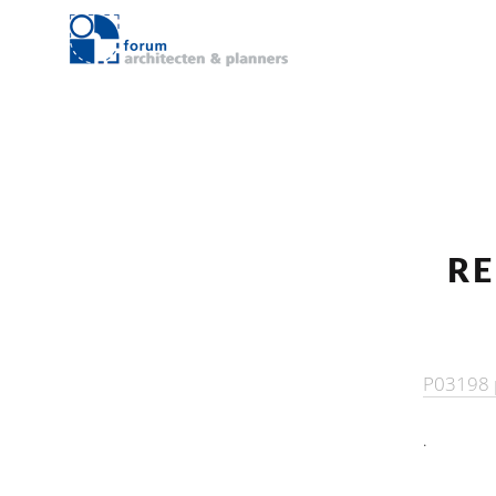
RE
P03198 
.