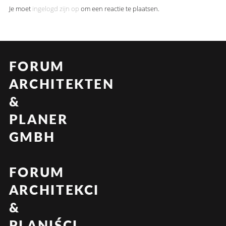
Je moet
ingelogd zijn op
om een reactie te plaatsen.
FORUM
ARCHITEKTEN
&
PLANER
GMBH
FORUM
ARCHITEKCI
&
PLANIŚCI