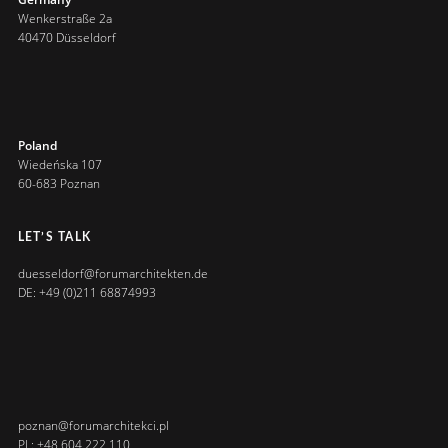
Wenkerstraße 2a
40470 Düsseldorf
Poland
Wiedeńska 107
60-683 Poznan
LET’S TALK
duesseldorf@forumarchitekten.de
DE: +49 (0)211 68874993
poznan@forumarchitekci.pl
PL: +48 604 222 110