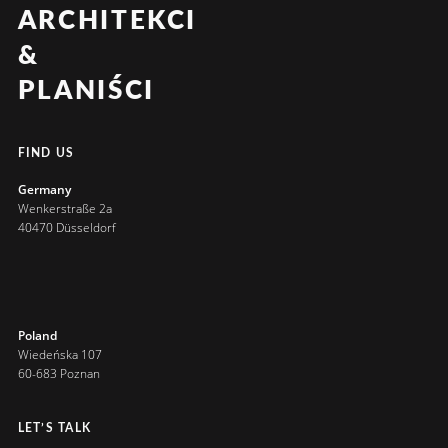
ARCHITEKCI
&
PLANIŚCI
FIND US
Germany
Wenkerstraße 2a
40470 Düsseldorf
Poland
Wiedeńska 107
60-683 Poznan
LET’S TALK