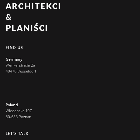
ARCHITEKCI
&
PLANIŚCI
FIND US
Germany
Wenkerstraße 2a
40470 Düsseldorf
Poland
Wiedeńska 107
60-683 Poznan
LET’S TALK