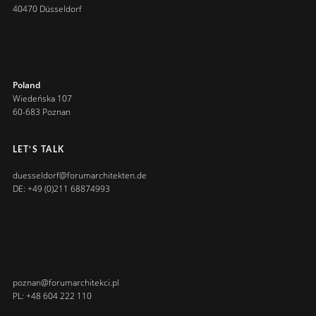
40470 Düsseldorf
Poland
Wiedeńska 107
60-683 Poznan
LET’S TALK
duesseldorf@forumarchitekten.de
DE: +49 (0)211 68874993
poznan@forumarchitekci.pl
PL: +48 604 222 110