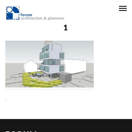
7 maart 2019
1
.