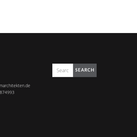
SEARCH
marchitekten.de
8874993