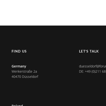
FIND US
LET’S TALK
Germany
duesseldorf@foru
Wenkerstraße 2a
DE: +49 (0)211 6
40470 Düsseldorf
Poland