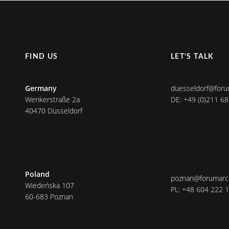
FIND US
LET’S TALK
Germany
duesseldorf@foru
Wenkerstraße 2a
DE: +49 (0)211 6
40470 Düsseldorf
Poland
poznan@forumarch
Wiedeńska 107
PL: +48 604 222 
60-683 Poznan