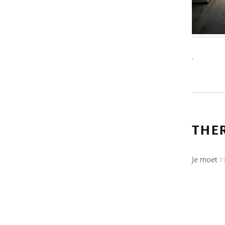
.
THE
Je moet
i