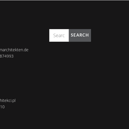
SEARCH
marchitekten.de
8874993
itekci.pl
110