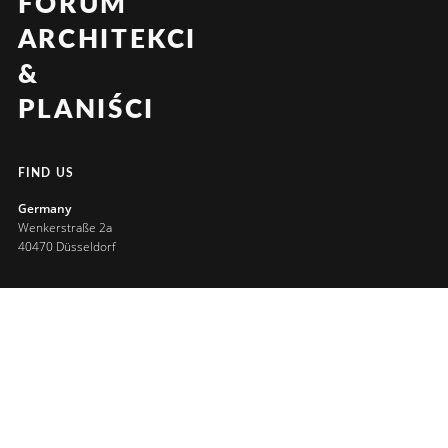
FORUM
ARCHITEKCI
&
PLANIŚCI
FIND US
Germany
Wenkerstraße 2a
40470 Düsseldorf
Poland
Wiedeńska 107
60-683 Poznan
LET’S TALK