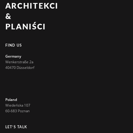
ARCHITEKCI
&
PLANIŚCI
FIND US
Germany
Wenkerstraße 2a
40470 Düsseldorf
Poland
Wiedeńska 107
60-683 Poznan
LET’S TALK