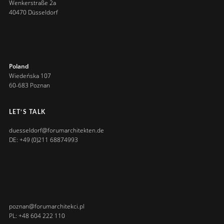
Wenkerstraße 2a
40470 Düsseldorf
Poland
Wiedeńska 107
60-683 Poznan
LET’S TALK
duesseldorf@forumarchitekten.de
DE: +49 (0)211 68874993
poznan@forumarchitekci.pl
PL: +48 604 222 110