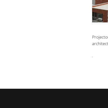
Projecto
architec
.