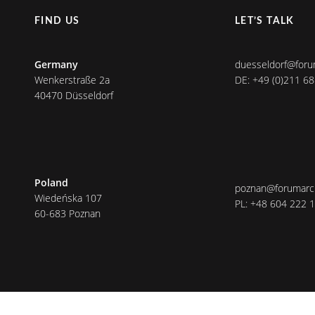
FIND US
LET’S TALK
Germany
duesseldorf@foru
Wenkerstraße 2a
DE: +49 (0)211 6
40470 Düsseldorf
Poland
poznan@forumarch
Wiedeńska 107
PL: +48 604 222 
60-683 Poznan