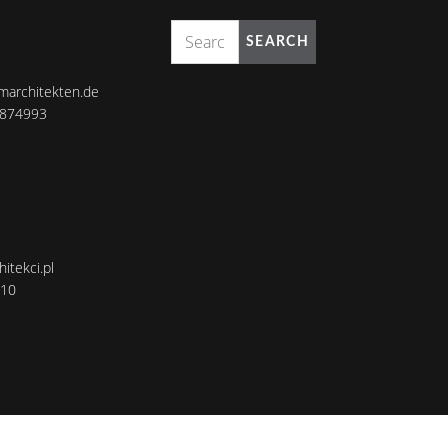
SEARCH
marchitekten.de
8874993
itekci.pl
110