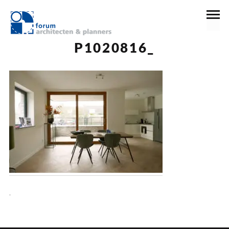
11 februari 2020
P1020816_
.