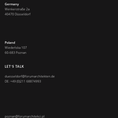
Germany
Wenkerstraße 2a
40470 Düsseldorf
Poland
Wiedeńska 107
60-683 Poznan
LET’S TALK
duesseldorf@forumarchitekten.de
DE: +49 (0)211 68874993
poznan@forumarchitekci.pl