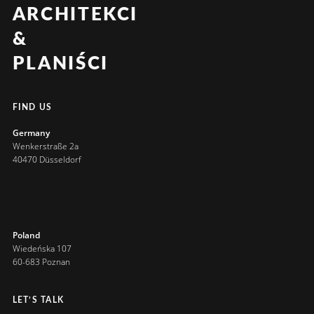
ARCHITEKCI
&
PLANIŚCI
FIND US
Germany
Wenkerstraße 2a
40470 Düsseldorf
Poland
Wiedeńska 107
60-683 Poznan
LET’S TALK