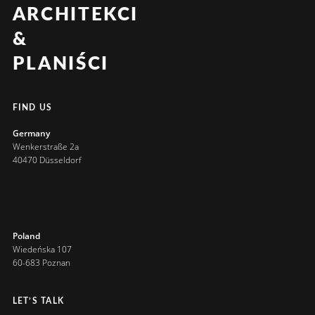
ARCHITEKCI
&
PLANIŚCI
FIND US
Germany
Wenkerstraße 2a
40470 Düsseldorf
Poland
Wiedeńska 107
60-683 Poznan
LET’S TALK