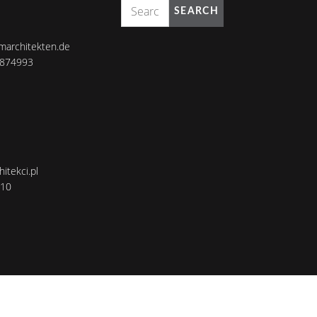
SEARCH
marchitekten.de
8874993
itekci.pl
110