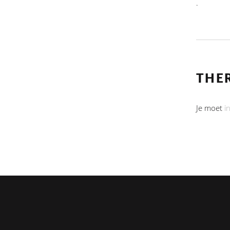
.
THE
Je moet
i