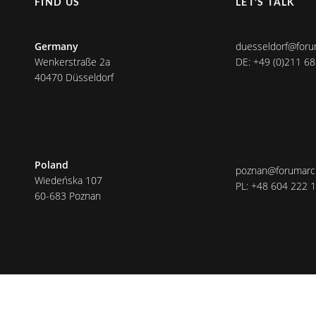
FIND US
LET’S TALK
Germany
duesseldorf@foru
Wenkerstraße 2a
DE: +49 (0)211 6
40470 Düsseldorf
Poland
poznan@forumarch
Wiedeńska 107
PL: +48 604 222 
60-683 Poznan