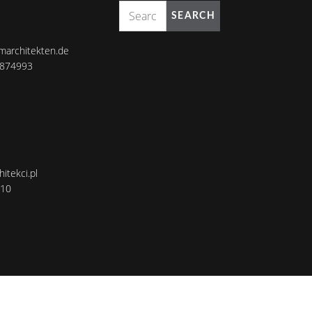
SEARCH
marchitekten.de
8874993
itekci.pl
110