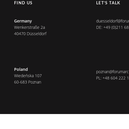
FIND US
LET’S TALK
Germany
duesseldorf@foru
Wenkerstraße 2a
DE: +49 (0)211 6
40470 Düsseldorf
Poland
poznan@forumarch
Wiedeńska 107
PL: +48 604 222 
60-683 Poznan