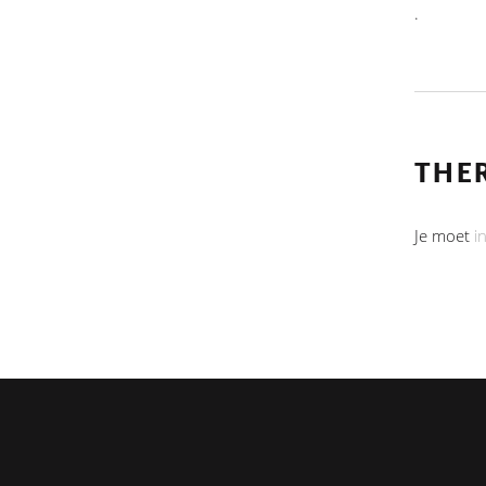
.
THE
Je moet
i