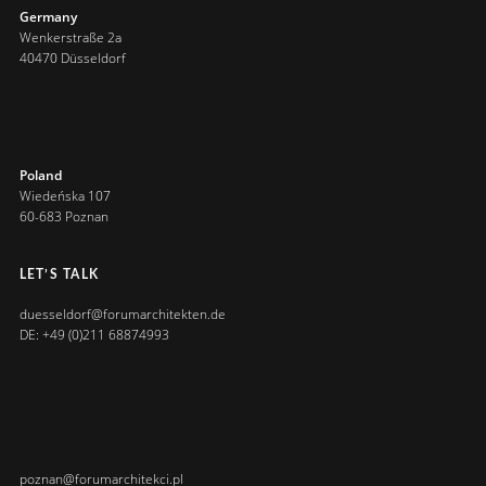
Germany
Wenkerstraße 2a
40470 Düsseldorf
Poland
Wiedeńska 107
60-683 Poznan
LET’S TALK
duesseldorf@forumarchitekten.de
DE: +49 (0)211 68874993
poznan@forumarchitekci.pl