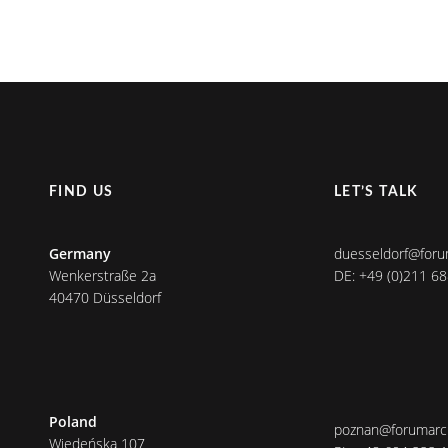
FIND US
LET’S TALK
Germany
duesseldorf@foru
Wenkerstraße 2a
DE: +49 (0)211 6
40470 Düsseldorf
Poland
poznan@forumarch
Wiedeńska 107