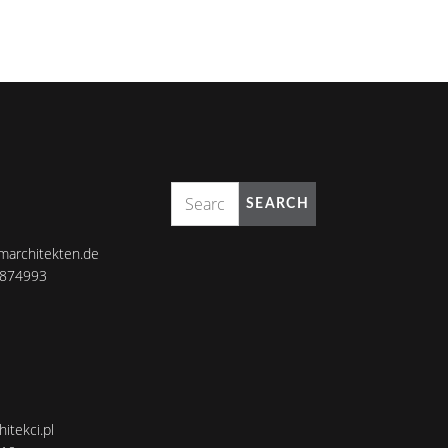
SEARCH
marchitekten.de
8874993
itekci.pl