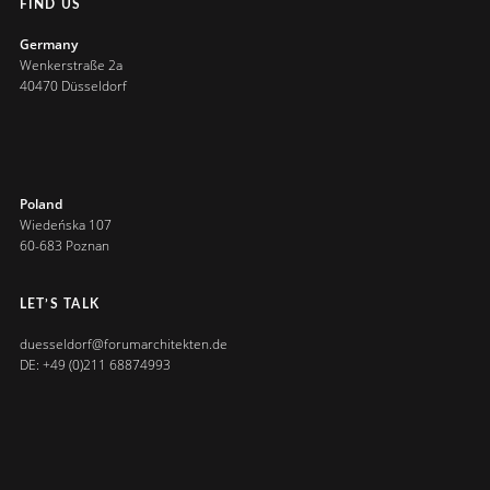
FIND US
Germany
Wenkerstraße 2a
40470 Düsseldorf
Poland
Wiedeńska 107
60-683 Poznan
LET’S TALK
duesseldorf@forumarchitekten.de
DE: +49 (0)211 68874993