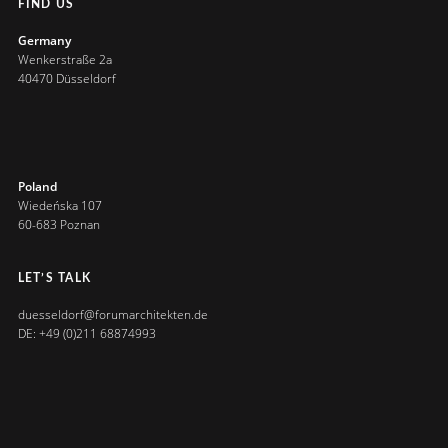
FIND US
Germany
Wenkerstraße 2a
40470 Düsseldorf
Poland
Wiedeńska 107
60-683 Poznan
LET’S TALK
duesseldorf@forumarchitekten.de
DE: +49 (0)211 68874993