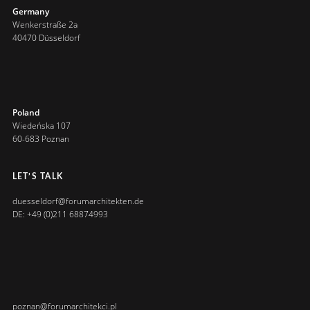
Germany
Wenkerstraße 2a
40470 Düsseldorf
Poland
Wiedeńska 107
60-683 Poznan
LET’S TALK
duesseldorf@forumarchitekten.de
DE: +49 (0)211 68874993
poznan@forumarchitekci.pl