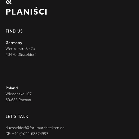
&
PLANIŚCI
FIND US
Germany
Wenkerstraße 2a
40470 Düsseldorf
Poland
Wiedeńska 107
60-683 Poznan
LET’S TALK
duesseldorf@forumarchitekten.de
DE: +49 (0)211 68874993